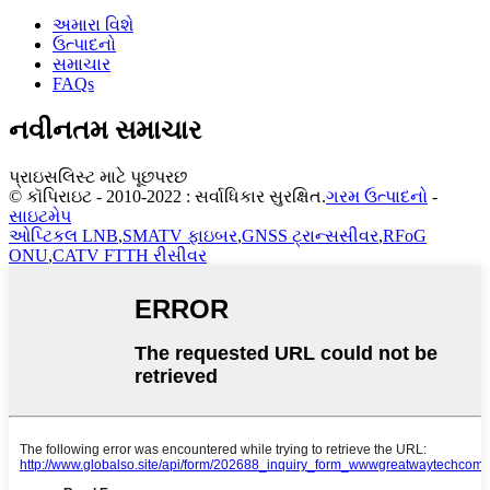
અમારા વિશે
ઉત્પાદનો
સમાચાર
FAQs
નવીનતમ સમાચાર
પ્રાઇસલિસ્ટ માટે પૂછપરછ
© કૉપિરાઇટ - 2010-2022 : સર્વાધિકાર સુરક્ષિત.
ગરમ ઉત્પાદનો
-
સાઇટમેપ
ઓપ્ટિકલ LNB
,
SMATV ફાઇબર
,
GNSS ટ્રાન્સસીવર
,
RFoG
ONU
,
CATV FTTH રીસીવર