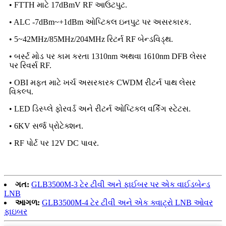
• FTTH માટે 17dBmV RF આઉટપુટ.
• ALC -7dBm~+1dBm ઓપ્ટિકલ ઇનપુટ પર અસરકારક.
• 5~42MHz/85MHz/204MHz રિટર્ન RF બેન્ડવિડ્થ.
• બર્સ્ટ મોડ પર કામ કરતા 1310nm અથવા 1610nm DFB લેસર
પર રિવર્સ RF.
• OBI મફત માટે ખર્ચ અસરકારક CWDM રીટર્ન પાથ લેસર
વિકલ્પ.
• LED ડિસ્પ્લે ફોરવર્ડ અને રીટર્ન ઓપ્ટિકલ વર્કિંગ સ્ટેટસ.
• 6KV સર્જ પ્રોટેક્શન.
• RF પોર્ટ પર 12V DC પાવર.
ગત:
GLB3500M-3 ટેર ટીવી અને ફાઈબર પર એક વાઈડબેન્ડ
LNB
આગળ:
GLB3500M-4 ટેર ટીવી અને એક ક્વાટ્રો LNB ઓવર
ફાઇબર