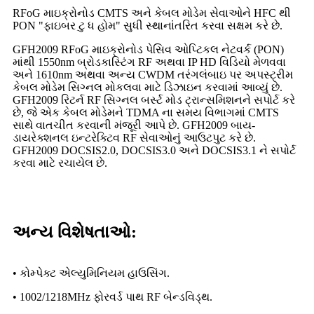
RFoG માઇક્રોનોડ CMTS અને કેબલ મોડેમ સેવાઓને HFC થી
PON "ફાઇબર ટુ ધ હોમ" સુધી સ્થાનાંતરિત કરવા સક્ષમ કરે છે.
GFH2009 RFoG માઇક્રોનોડ પેસિવ ઓપ્ટિકલ નેટવર્ક (PON)
માંથી 1550nm બ્રોડકાસ્ટિંગ RF અથવા IP HD વિડિયો મેળવવા
અને 1610nm અથવા અન્ય CWDM તરંગલંબાઇ પર અપસ્ટ્રીમ
કેબલ મોડેમ સિગ્નલ મોકલવા માટે ડિઝાઇન કરવામાં આવ્યું છે.
GFH2009 રિટર્ન RF સિગ્નલ બર્સ્ટ મોડ ટ્રાન્સમિશનને સપોર્ટ કરે
છે, જે એક કેબલ મોડેમને TDMA ના સમય વિભાગમાં CMTS
સાથે વાતચીત કરવાની મંજૂરી આપે છે. GFH2009 બાય-
ડાયરેક્શનલ ઇન્ટરેક્ટિવ RF સેવાઓનું આઉટપુટ કરે છે.
GFH2009 DOCSIS2.0, DOCSIS3.0 અને DOCSIS3.1 ને સપોર્ટ
કરવા માટે રચાયેલ છે.
અન્ય વિશેષતાઓ:
• કોમ્પેક્ટ એલ્યુમિનિયમ હાઉસિંગ.
• 1002/1218MHz ફોરવર્ડ પાથ RF બેન્ડવિડ્થ.