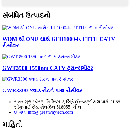
સંબંધિત ઉત્પાદનો
WDM થી ONU સાથે GFH1000-K FTTH CATV
રીસીવર
GWT3500 1550nm CATV ટ્રાન્સમીટર
GWR3300 ક્વાડ રીટર્ન પાથ રીસીવર
સરનામું:
5F વેસ્ટ, બિલ્ડિંગ 2, લિહે ઈન્ડસ્ટ્રીયલ પાર્ક, 1055
સોંગબાઈ રોડ, શેનઝેન 518055, ચીન
ઈ-મેલ:
info@greatwaytech.com
માહિતી