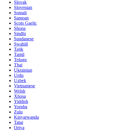
Slovak
Slovenian
Somali
Samoan
Scots Gaelic
Shona
Sindhi
Sundanese
Swahili
Tajik
Tamil
Telugu
Thai
Ukrainian
Urdu
Uzbek
Vietnamese
Welsh
Xhosa
Yiddish
Yoruba
Zulu
Kinyarwanda
Tatar
Oriya