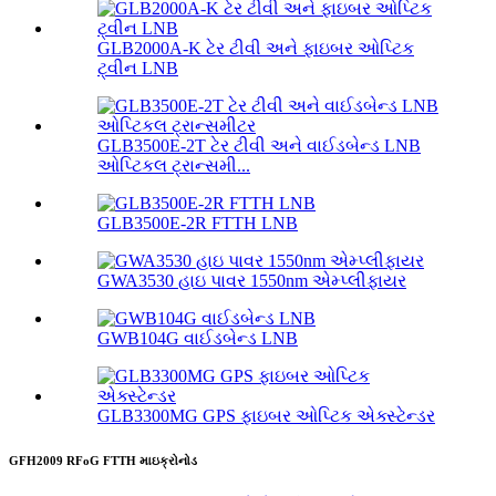
GLB2000A-K ટેર ટીવી અને ફાઇબર ઓપ્ટિક
ટ્વીન LNB
GLB3500E-2T ટેર ટીવી અને વાઈડબેન્ડ LNB
ઓપ્ટિકલ ટ્રાન્સમી...
GLB3500E-2R FTTH LNB
GWA3530 હાઇ પાવર 1550nm એમ્પ્લીફાયર
GWB104G વાઈડબેન્ડ LNB
GLB3300MG GPS ફાઇબર ઓપ્ટિક એક્સ્ટેન્ડર
GFH2009 RFoG FTTH માઇક્રોનોડ