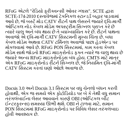
RFoG એટલે "રેડિયો ફ્રીક્વન્સી ઓવર ગ્લાસ". SCTE દ્વારા
SCTE-174-2010 દસ્તાવેજમાં ટેકનિકલ સ્ટાન્ડર્ડ બહાર પાડવામાં
આવે છે, જે બર્સ્ટ મોડ CATV રીટર્ન પાથ લેસરને જ્યારે દ્વિ-માર્ગી
ઓપ્ટિકલ નોડ કેબલ મોડેમ અપસ્ટ્રીમ સિગ્નલ પ્રાપ્ત કરે છે
ત્યારે ચાલુ અને બંધ થાય છે તે વ્યાખ્યાયિત કરે છે. રીટર્ન પાથના
અવાજો એ દ્વિ-માર્ગી CATV સિસ્ટમની મુખ્ય ચિંતા છે. બધા
કેબલ મોડેમ અથવા CATV ટર્મિનલ અવાજો પાછા હેડએન્ડ પર
મોકલવામાં આવે છે. RFoG PON સિસ્ટમમાં, કામ કરતા કેબલ
મોડેમ સાથે જોડતો RFoG માઇક્રોનોડ ફક્ત ત્યારે જ ચાલુ થાય છે
જ્યારે અન્ય RFoG માઇક્રોનોડ્સ બંધ હોય. CMTS માટે માત્ર
એક RFoG માઇક્રોનોડ રીટર્ન સિગ્નલ છે, જે નિયમિત દ્વિ-માર્ગી
CATV સિસ્ટમ કરતાં ઘણો ઓછો અવાજ છે.
Docsis 3.0 અને Docsis 3.1 સિસ્ટમ પર વધુ ચેનલો બંધન કરતી
હોવાથી, એક જ સમયે એક ફોટોડિયોડ પર બે કે તેથી વધુ સમાન
તરંગલંબાઈના લેસર આવવાને કારણે OBI (ઓપ્ટિકલ બીટ
ઈન્ટરફરન્સ) સમસ્યા ઊભી થશે. OBI ને ટાળવા માટે, સમાન
PON સિસ્ટમમાં RFoG માઇક્રોનોડ પર વિવિધ લેસર તરંગલંબાઇ
હોવી આવશ્યક છે.