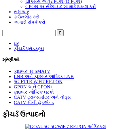
ડોક્સિસ ઓવર PON (D-PON)
GPON પર સેટેલાઇટ શા માટે દાખલ કરો
સમાચાર
ડાઉનલોડ કરો
અમારો સંપર્ક કરો
ઘર
ફીચર્ડ પ્રોડક્ટ્સ
શ્રેણીઓ
ફાઇબર પર SMATV
LNB અને ફાઇબર ઓપ્ટિક LNB
5G FTTR WiFi7 RF-PON
GPON અને GPON+
ફાઇબર ઓપ્ટિક ઘટકો
CATV ટ્રાન્સમીટર અને નોડ્સ
CATV મીની હેડએન્ડ
ફીચર્ડ ઉત્પાદનો