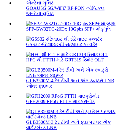
GOAU5G 5G/WiFi7 RF-PON ઓપ્ટિકલ
એન્ટેના યુનિટ
SFP-GW32TG-20Dx 10Gpbs SFP+ મોડ્યુલ
GSS32 સેટેલાઇટ થી સેટેલાઇટ કન્વર્ટર
HFC થી FTTH માટે GRT319 રિમોટ OLT
GLB3500M-4 ટેર ટીવી અને એક ક્વાટ્રો LNB
ઓવર ફાઇબર
GFH2009 RFoG FTTH માઇક્રોનોડ
GLB3500M-3 ટેર ટીવી અને ફાઈબર પર એક
વાઈડબેન્ડ LNB