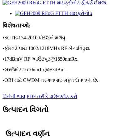
વિશેષતાઓ:
•
SCTE-174-2010 ધોરણને મળવું.
•
ફોરવર્ડ પાથ 1002/1218MHz RF બેન્ડવિડ્થ.
•
17dBmV RF આઉટપુટ@1550nmRx.
•
બર્સ્ટમોડ 1610nmTx@+3dBm.
•
OBI માટે CWDM તરંગલંબાઇ મફત ઉપલબ્ધ છે.
વિનંતી ભાવ
PDF તરીકે ડાઉનલોડ કરો
ઉત્પાદન વિગતો
ઉત્પાદન વર્ણન