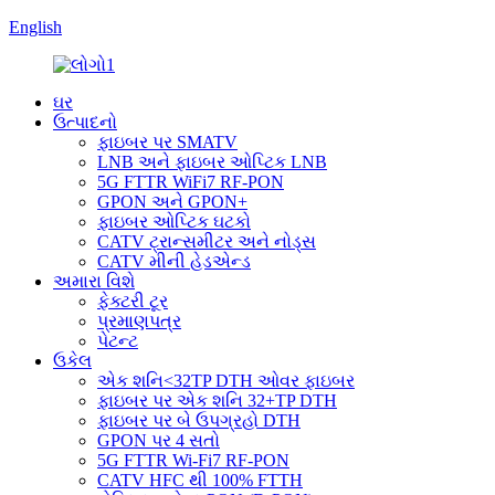
English
ઘર
ઉત્પાદનો
ફાઇબર પર SMATV
LNB અને ફાઇબર ઓપ્ટિક LNB
5G FTTR WiFi7 RF-PON
GPON અને GPON+
ફાઇબર ઓપ્ટિક ઘટકો
CATV ટ્રાન્સમીટર અને નોડ્સ
CATV મીની હેડએન્ડ
અમારા વિશે
ફેક્ટરી ટૂર
પ્રમાણપત્ર
પેટન્ટ
ઉકેલ
એક શનિ<32TP DTH ઓવર ફાઇબર
ફાઇબર પર એક શનિ 32+TP DTH
ફાઇબર પર બે ઉપગ્રહો DTH
GPON પર 4 સતો
5G FTTR Wi-Fi7 RF-PON
CATV HFC થી 100% FTTH