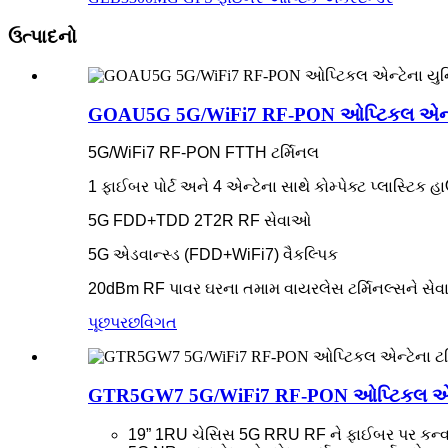
ઉત્પાદનો
GOAU5G 5G/WiFi7 RF-PON ઓપ્ટિકલ એન્ટ
5G/WiFi7 RF-PON FTTH ટર્મિનલ
1 ફાઈબર પોર્ટ અને 4 એન્ટેના સાથે કોમ્પેક્ટ પ્લાસ્ટિક હ
5G FDD+TDD 2T2R RF સેવાઓ
5G એડવાન્સ્ડ (FDD+WiFi7) વૈકલ્પિક
20dBm RF પાવર ઘરના તમામ વાયરલેસ ટર્મિનલ્સને સેવા
પૂછપરછ
વિગત
GTR5GW7 5G/WiFi7 RF-PON ઓપ્ટિકલ એન્ટ
19” 1RU ચેસિસ 5G RRU RF ને ફાઈબર પર કન્વર્ટ