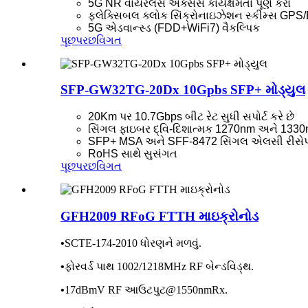
5G NR વાયરલેસ એક્સેસ કાર્યક્ષમતા પૂર્ણ કરો
ફ્લેક્સિબલ ક્લોક સિંક્રોનાઇઝેશન સ્કીમ્સ G
5G એડવાન્સ્ડ (FDD+WiFi7) વૈકલ્પિક
પૂછપરછ
વિગત
SFP-GW32TG-20Dx 10Gpbs SFP+ મોડ્યુલ
20Km પર 10.7Gbps બીટ રેટ સુધી સપોર્ટ કરે છે
સિંગલ ફાઇબર દ્વિ-દિશાત્મક 1270nm અને 1330
SFP+ MSA અને SFF-8472 સિંગલ એલસી રીસેપ
RoHS સાથે સુસંગત
પૂછપરછ
વિગત
GFH2009 RFoG FTTH માઇક્રોનોડ
•
SCTE-174-2010 ધોરણને મળવું.
•
ફોરવર્ડ પાથ 1002/1218MHz RF બેન્ડવિડ્થ.
•
17dBmV RF આઉટપુટ@1550nmRx.