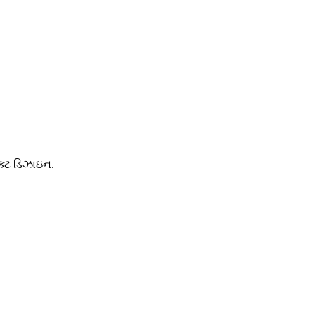
ક્ટ ડિઝાઇન.