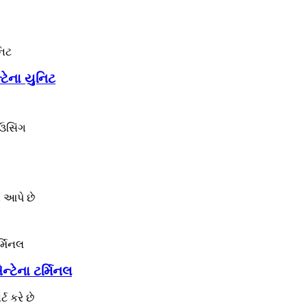
ેના યુનિટ
ાઉસિંગ
 આપે છે
ેના ટર્મિનલ
 કરે છે