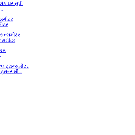
..
મીટર
ન્સમીટર
B
્રાન્સમી...