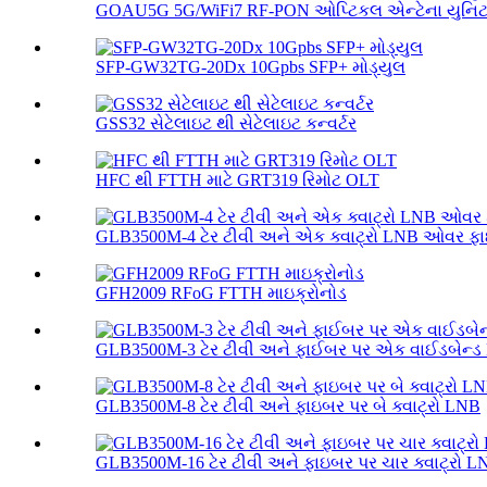
GOAU5G 5G/WiFi7 RF-PON ઓપ્ટિકલ એન્ટેના યુનિ
SFP-GW32TG-20Dx 10Gpbs SFP+ મોડ્યુલ
GSS32 સેટેલાઇટ થી સેટેલાઇટ કન્વર્ટર
HFC થી FTTH માટે GRT319 રિમોટ OLT
GLB3500M-4 ટેર ટીવી અને એક ક્વાટ્રો LNB ઓવર ફ
GFH2009 RFoG FTTH માઇક્રોનોડ
GLB3500M-3 ટેર ટીવી અને ફાઈબર પર એક વાઈડબેન્ડ
GLB3500M-8 ટેર ટીવી અને ફાઇબર પર બે ક્વાટ્રો LNB
GLB3500M-16 ટેર ટીવી અને ફાઇબર પર ચાર ક્વાટ્રો L