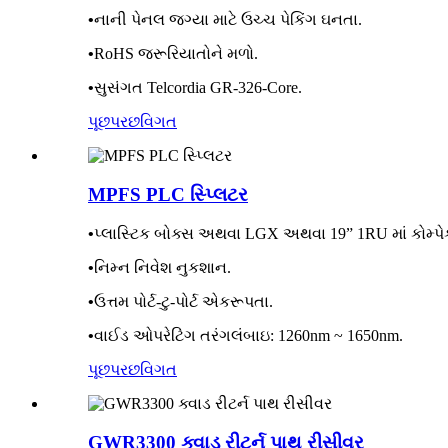
•
નાની પેનલ જગ્યા માટે ઉચ્ચ પેકિંગ ઘનતા.
•
RoHS જરૂરિયાતોને મળો.
•
સુસંગત Telcordia GR-326-Core.
પૂછપરછ
વિગત
MPFS PLC સ્પ્લિટર
•
પ્લાસ્ટિક બોક્સ અથવા LGX અથવા 19” 1RU માં કોમ્પે
•
નિમ્ન નિવેશ નુકશાન.
•
ઉત્તમ પોર્ટ-ટુ-પોર્ટ એકરૂપતા.
•
વાઈડ ઓપરેટિંગ તરંગલંબાઇ: 1260nm ~ 1650nm.
પૂછપરછ
વિગત
GWR3300 ક્વાડ રીટર્ન પાથ રીસીવર