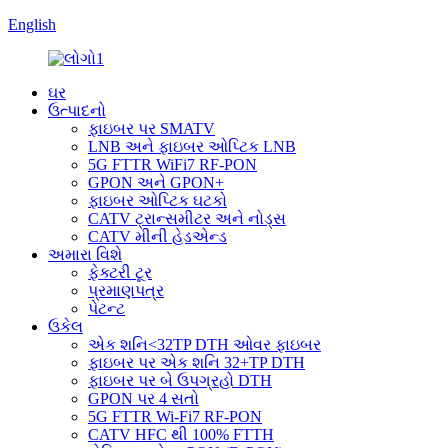
English
ઘર
ઉત્પાદનો
ફાઇબર પર SMATV
LNB અને ફાઇબર ઓપ્ટિક LNB
5G FTTR WiFi7 RF-PON
GPON અને GPON+
ફાઇબર ઓપ્ટિક ઘટકો
CATV ટ્રાન્સમીટર અને નોડ્સ
CATV મીની હેડએન્ડ
અમારા વિશે
ફેક્ટરી ટૂર
પ્રમાણપત્ર
પેટન્ટ
ઉકેલ
એક શનિ<32TP DTH ઓવર ફાઇબર
ફાઇબર પર એક શનિ 32+TP DTH
ફાઇબર પર બે ઉપગ્રહો DTH
GPON પર 4 સતો
5G FTTR Wi-Fi7 RF-PON
CATV HFC થી 100% FTTH