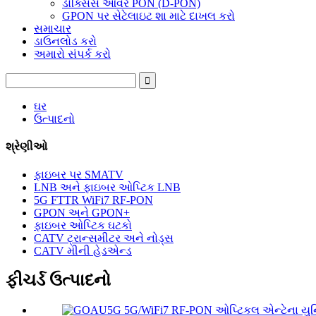
ડોક્સિસ ઓવર PON (D-PON)
GPON પર સેટેલાઇટ શા માટે દાખલ કરો
સમાચાર
ડાઉનલોડ કરો
અમારો સંપર્ક કરો
ઘર
ઉત્પાદનો
શ્રેણીઓ
ફાઇબર પર SMATV
LNB અને ફાઇબર ઓપ્ટિક LNB
5G FTTR WiFi7 RF-PON
GPON અને GPON+
ફાઇબર ઓપ્ટિક ઘટકો
CATV ટ્રાન્સમીટર અને નોડ્સ
CATV મીની હેડએન્ડ
ફીચર્ડ ઉત્પાદનો