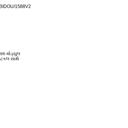
PS/BIDOU/1588V2
nm મોડ્યુલ
્ટકલ સાથે