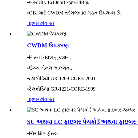
•
બર્સ્ટમોડ 1610nmTx@+3dBm.
•
OBI માટે CWDM તરંગલંબાઇ મફત ઉપલબ્ધ છે.
પૂછપરછ
વિગત
CWDM ઉપકરણ
•
નિમ્ન નિવેશ નુકશાન.
•
ઉચ્ચ ચેનલ અલગતા.
•
ટેલકોર્ડિયા GR-1209-CORE-2001.
•
ટેલકોર્ડિયા GR-1221-CORE-1999.
પૂછપરછ
વિગત
SC અથવા LC ફાઇબર પેચકોર્ડ અથવા ફાઇબર 
•
સિરામિક ફેરુલ.