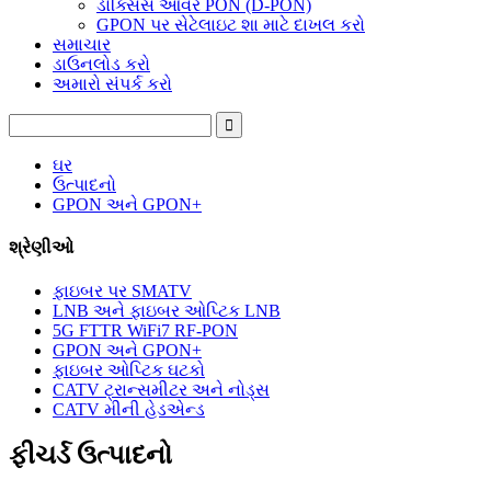
ડોક્સિસ ઓવર PON (D-PON)
GPON પર સેટેલાઇટ શા માટે દાખલ કરો
સમાચાર
ડાઉનલોડ કરો
અમારો સંપર્ક કરો
ઘર
ઉત્પાદનો
GPON અને GPON+
શ્રેણીઓ
ફાઇબર પર SMATV
LNB અને ફાઇબર ઓપ્ટિક LNB
5G FTTR WiFi7 RF-PON
GPON અને GPON+
ફાઇબર ઓપ્ટિક ઘટકો
CATV ટ્રાન્સમીટર અને નોડ્સ
CATV મીની હેડએન્ડ
ફીચર્ડ ઉત્પાદનો