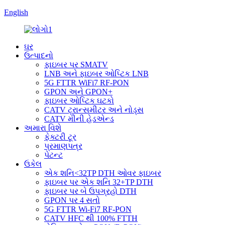
English
ઘર
ઉત્પાદનો
ફાઇબર પર SMATV
LNB અને ફાઇબર ઓપ્ટિક LNB
5G FTTR WiFi7 RF-PON
GPON અને GPON+
ફાઇબર ઓપ્ટિક ઘટકો
CATV ટ્રાન્સમીટર અને નોડ્સ
CATV મીની હેડએન્ડ
અમારા વિશે
ફેક્ટરી ટૂર
પ્રમાણપત્ર
પેટન્ટ
ઉકેલ
એક શનિ<32TP DTH ઓવર ફાઇબર
ફાઇબર પર એક શનિ 32+TP DTH
ફાઇબર પર બે ઉપગ્રહો DTH
GPON પર 4 સતો
5G FTTR Wi-Fi7 RF-PON
CATV HFC થી 100% FTTH