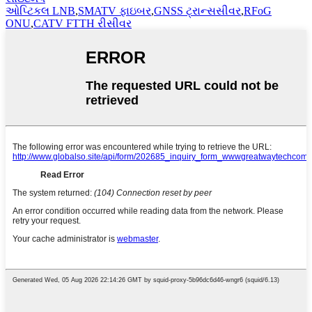
ઓપ્ટિકલ LNB
,
SMATV ફાઇબર
,
GNSS ટ્રાન્સસીવર
,
RFoG
ONU
,
CATV FTTH રીસીવર