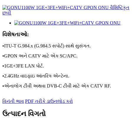
વિશેષતાઓ:
•
ITU-T G.984.x (G.984.5 સપોર્ટ) સાથે સુસંગત.
•
GPON અને CATV માટે એક SC/APC.
•
1GE+3FE LAN પોર્ટ.
•
2.4GHz વાઇફાઇ આંતરિક એન્ટેના.
•
એનાલોગ ટીવી અથવા DVB-C ટીવી માટે એક CATV RF.
વિનંતી ભાવ
PDF તરીકે ડાઉનલોડ કરો
ઉત્પાદન વિગતો