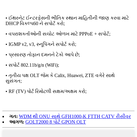
• ઈથરનેટ ઈન્ટરફેસની ભૌતિક સ્થાન માહિતીની જાણ કરવા માટે
DHCP વિકલ્પ60 ને સપોર્ટ કરો;
• વપરાશકર્તાઓની સચોટ ઓળખ માટે PPPoE + સપોર્ટ;
• IGMP v2, v3, સ્નૂપિંગને સપોર્ટ કરો;
• પ્રસારણ તોફાન દમનને ટેકો આપે છે;
• સપોર્ટ 802.11b/g/n (WiFi);
• તૃતીય પક્ષ OLT જેમ કે Calix, Huawei, ZTE વગેરે સાથે
સુસંગત;
• RF (TV) પોર્ટ રિમોટલી સક્ષમ/અક્ષમ કરો;
ગત:
WDM થી ONU સાથે GFH1000-K FTTH CATV રીસીવર
આગળ:
GOLT2000 8 પોર્ટ GPON OLT