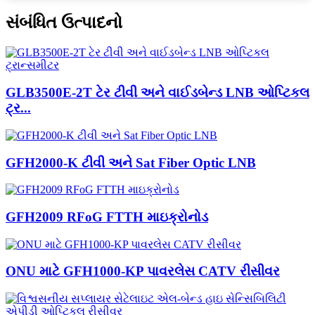
સંબંધિત ઉત્પાદનો
GLB3500E-2T ટેર ટીવી અને વાઈડબેન્ડ LNB ઓપ્ટિકલ
ટ્ર...
GFH2000-K ટીવી અને Sat Fiber Optic LNB
GFH2009 RFoG FTTH માઇક્રોનોડ
ONU માટે GFH1000-KP પાવરલેસ CATV રીસીવર