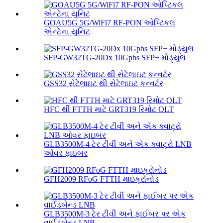
GOAU5G 5G/WiFi7 RF-PON ઓપ્ટિકલ
એન્ટેના યુનિટ
SFP-GW32TG-20Dx 10Gpbs SFP+ મોડ્યુલ
GSS32 સેટેલાઇટ થી સેટેલાઇટ કન્વર્ટર
HFC થી FTTH માટે GRT319 રિમોટ OLT
GLB3500M-4 ટેર ટીવી અને એક ક્વાટ્રો LNB
ઓવર ફાઇબર
GFH2009 RFoG FTTH માઇક્રોનોડ
GLB3500M-3 ટેર ટીવી અને ફાઈબર પર એક
વાઈડબેન્ડ LNB