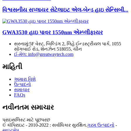
વિશ્વસનીય સપ્લાયર સેટેલાઇટ એલ-બેન્ડ હાઇ સેન્સિબી...
GWA3530 હાઇ પાવર 1550nm એમ્પ્લીફાયર
સરનામું:
5F વેસ્ટ, બિલ્ડિંગ 2, લિહે ઈન્ડસ્ટ્રીયલ પાર્ક, 1055
સોંગબાઈ રોડ, શેનઝેન 518055, ચીન
ઈ-મેલ:
info@greatwaytech.com
માહિતી
અમારા વિશે
ઉત્પાદનો
સમાચાર
FAQs
નવીનતમ સમાચાર
પ્રાઇસલિસ્ટ માટે પૂછપરછ
© કૉપિરાઇટ - 2010-2022 : સર્વાધિકાર સુરક્ષિત.
ગરમ ઉત્પાદનો
-
સાઇટમેપ