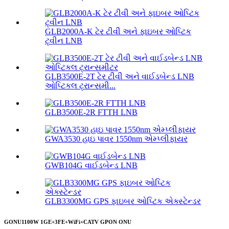
GLB2000A-K ટેર ટીવી અને ફાઇબર ઓપ્ટિક
ટ્વીન LNB
GLB3500E-2T ટેર ટીવી અને વાઈડબેન્ડ LNB
ઓપ્ટિકલ ટ્રાન્સમી...
GLB3500E-2R FTTH LNB
GWA3530 હાઇ પાવર 1550nm એમ્પ્લીફાયર
GWB104G વાઈડબેન્ડ LNB
GLB3300MG GPS ફાઇબર ઓપ્ટિક એક્સ્ટેન્ડર
GONU1100W 1GE+3FE+WiFi+CATV GPON ONU