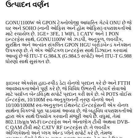
ઉત્પાદન વર્ણન
GONU1100W એ GPON ટેક્નોલોજી આધારિત ગેટવે ONU છે જે
ઘર અને SOHO (નાની ઓફિસ અને હોમ ઓફિસ) વપરાશકર્તાઓ
માટે રચાયેલ છે. 1GE+ 3FE, 1 WiFi, 1 CATV અને 1 PON
ઇન્ટરફેસ સાથે, GONU1100W એ ઝડપી, અનુકૂળ, લવચીક,
સુરક્ષિત અને અત્યંત સંકલિત GPON HGU બ્રોડબેન્ડ કનેક્શન
ઉપકરણ છે. તે એક ઓપ્ટિકલ ઇન્ટરફેસ સાથે ડિઝાઇન કરવામાં
આવ્યું છે જે ITU-T G.984.X (G.984.5 સપોર્ટ) અને ITU-T G.988
ધોરણો સાથે સુસંગત છે.
ફાઇબર એક્સેસ હાઇ-સ્પીડ ડેટા ચેનલો પ્રદાન કરે છે અને FTTH
આવશ્યકતાઓને પૂર્ણ કરે છે, જે વિવિધ ઉભરતી નેટવર્ક સેવાઓ
માટે પર્યાપ્ત બેન્ડવિડ્થ સપોર્ટ પ્રદાન કરી શકે છે. બે POTS વોઈસ
ઈન્ટરફેસ, 10/100M સ્વ-અનુકૂલનની ત્રણ ચેનલો અને
10/100/1000M સ્વ-અનુકૂલન ઈથરનેટ ઈન્ટરફેસની એક ચેનલ
સાથેના વિકલ્પો પૂરા પાડવામાં આવ્યા છે, જે બહુવિધ વપરાશકર્તાઓ
દ્વારા એક સાથે ઉપયોગ કરવાની મંજૂરી આપે છે. વધુમાં, તેમાં
802.11b/g/n Wi-Fi ઇન્ટરફેસ અને એનાલોગ ટીવી અથવા DVB-
C QAM ટીવી માટે CATV RF ઇન્ટરફેસ છે. તે લવચીક
એપ્લિકેશનો અને પ્લગ એન્ડ પ્લેને સપોર્ટ કરે છે, તેમજ