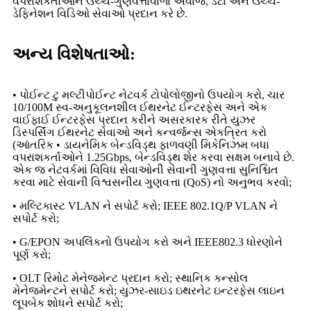
વપરાશકર્તાઓને ઉચ્ચ-ગુણવત્તાવાળા અવાજ, ડેટા અને ઉચ્ચ-
ડેફિનેશન વિડિઓ સેવાઓ પ્રદાન કરે છે.
અન્ય વિશેષતાઓ:
• પોઈન્ટ ટુ મલ્ટીપોઈન્ટ નેટવર્ક ટોપોલોજીનો ઉપયોગ કરો, ચાર
10/100M સ્વ-અનુકૂલનશીલ ઈથરનેટ ઈન્ટરફેસ અને એક
વાઈફાઈ ઈન્ટરફેસ પ્રદાન કરીને અસરકારક રીતે યુઝર
ડિસ્પર્સિંગ ઈથરનેટ સેવાઓ અને કન્વર્જન્સ એકત્રિત કરો
(આંતરિક • ડાયનેમિક બેન્ડવિડ્થ ફાળવણી મિકેનિઝમ બધા
વપરાશકર્તાઓને 1.25Gbps, બેન્ડવિડ્થ શેર કરવા સક્ષમ બનાવે છે.
એક જ નેટવર્કમાં વિવિધ સેવાઓની સેવાની ગુણવત્તા સુનિશ્ચિત
કરવા માટે સેવાની વિશ્વસનીય ગુણવત્તા (QoS) નો અનુભવ કરવો;
• મલ્ટિકાસ્ટ VLAN ને સપોર્ટ કરો; IEEE 802.1Q/P VLAN ને
સપોર્ટ કરો;
• G/EPON અપલિંકનો ઉપયોગ કરો અને IEEE802.3 ધોરણોને
પૂર્ણ કરો;
• OLT રિમોટ મેનેજમેન્ટ પ્રદાન કરો; સ્થાનિક કન્સોલ
મેનેજમેન્ટને સપોર્ટ કરો; યુઝર-સાઇડ ઇથરનેટ ઇન્ટરફેસ લાઇન
લૂપબેક શોધને સપોર્ટ કરો;