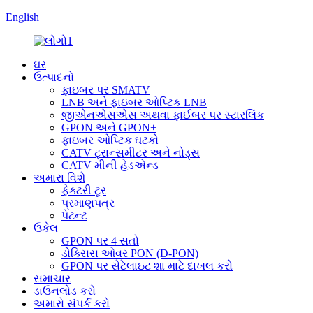
English
ઘર
ઉત્પાદનો
ફાઇબર પર SMATV
LNB અને ફાઇબર ઓપ્ટિક LNB
જીએનએસએસ અથવા ફાઈબર પર સ્ટારલિંક
GPON અને GPON+
ફાઇબર ઓપ્ટિક ઘટકો
CATV ટ્રાન્સમીટર અને નોડ્સ
CATV મીની હેડએન્ડ
અમારા વિશે
ફેક્ટરી ટૂર
પ્રમાણપત્ર
પેટન્ટ
ઉકેલ
GPON પર 4 સતો
ડોક્સિસ ઓવર PON (D-PON)
GPON પર સેટેલાઇટ શા માટે દાખલ કરો
સમાચાર
ડાઉનલોડ કરો
અમારો સંપર્ક કરો