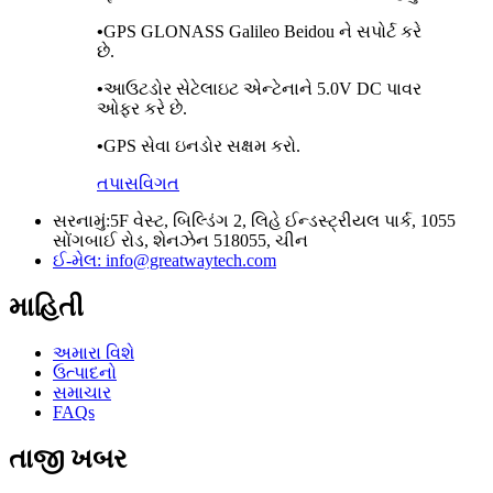
•
GPS GLONASS Galileo Beidou ને સપોર્ટ કરે
છે.
•
આઉટડોર સેટેલાઇટ એન્ટેનાને 5.0V DC પાવર
ઓફર કરે છે.
•
GPS સેવા ઇનડોર સક્ષમ કરો.
તપાસ
વિગત
સરનામું:
5F વેસ્ટ, બિલ્ડિંગ 2, લિહે ઈન્ડસ્ટ્રીયલ પાર્ક, 1055
સોંગબાઈ રોડ, શેનઝેન 518055, ચીન
ઈ-મેલ:
info@greatwaytech.com
માહિતી
અમારા વિશે
ઉત્પાદનો
સમાચાર
FAQs
તાજી ખબર