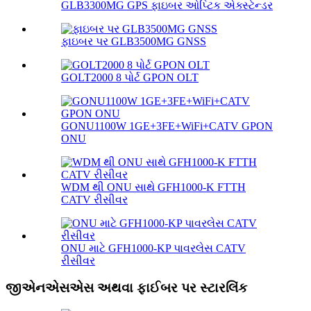
GLB3300MG GPS ફાઇબર ઓપ્ટિક એક્સ્ટેન્ડર
ફાઇબર પર GLB3500MG GNSS
GOLT2000 8 પોર્ટ GPON OLT
GONU1100W 1GE+3FE+WiFi+CATV GPON
ONU
WDM થી ONU સાથે GFH1000-K FTTH
CATV રીસીવર
ONU માટે GFH1000-KP પાવરલેસ CATV
રીસીવર
જીએનએસએસ અથવા ફાઈબર પર સ્ટારલિંક