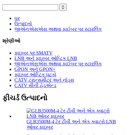
ઘર
ઉત્પાદનો
જીએનએસએસ અથવા ફાઈબર પર સ્ટારલિંક
શ્રેણીઓ
ફાઇબર પર SMATV
LNB અને ફાઇબર ઓપ્ટિક LNB
જીએનએસએસ અથવા ફાઈબર પર સ્ટારલિંક
GPON અને GPON+
ફાઇબર ઓપ્ટિક ઘટકો
CATV ટ્રાન્સમીટર અને નોડ્સ
CATV મીની હેડએન્ડ
ફીચર્ડ ઉત્પાદનો
GLB3500M-4 ટેર ટીવી અને એક ક્વાટ્રો LNB
ઓવર ફાઇબર