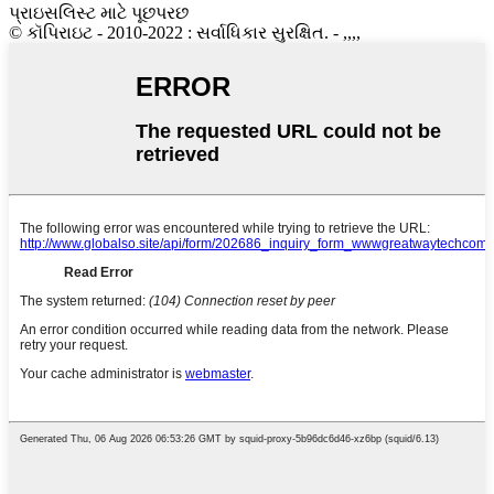
પ્રાઇસલિસ્ટ માટે પૂછપરછ
© કૉપિરાઇટ - 2010-2022 : સર્વાધિકાર સુરક્ષિત. - ,,,,