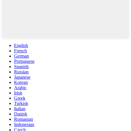
English
French
German
Portuguese
Spanish
Russian
Japanese
Korean
Arabic
Irish
Greek
Turkish
Italian
Danish
Romanian
Indonesian
Czech