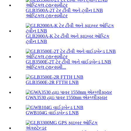
GLB3500A-2T ટેર ટીવી અને ટ્વીન LNB
ઓપ્ટિકલ ટ્રાન્સમીટર
GLB2000A-K ટેર ટીવી અને ફાઇબર ઓપ્ટિક
ટ્વીન LNB
GLB3500E-2T ટેર ટીવી અને વાઈડબેન્ડ LNB
ઓપ્ટિકલ ટ્રાન્સમી...
GLB3500E-2R FTTH LNB
GWA3530 હાઇ પાવર 1550nm એમ્પ્લીફાયર
GWB104G વાઈડબેન્ડ LNB