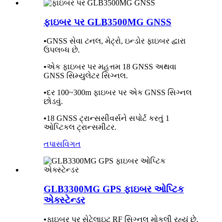
ફાઇબર પર GLB3500MG GNSS
•
GNSS સેવા ટનલ, મેટ્રો, ઇન્ડોર ફાઇબર દ્વારા
ઉપલબ્ધ છે.
•
એક ફાઇબર પર મહત્તમ 18 GNSS અથવા
GNSS સિમ્યુલેટર સિગ્નલ.
•
દર 100~300m ફાઇબર પર એક GNSS સિગ્નલ
છોડવું.
•
18 GNSS ટ્રાન્સસીવર્સને સપોર્ટ કરતું 1
ઓપ્ટિકલ ટ્રાન્સમીટર.
તપાસ
વિગત
GLB3300MG GPS ફાઇબર ઓપ્ટિક
એક્સ્ટેન્ડર
•
ફાઇબર પર સેટેલાઇટ RF સિગ્નલ મોકલી રહ્યું છે.